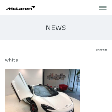
NEWS
2021.7.31
white