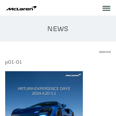
NEWS
2024.4.15
p01-01