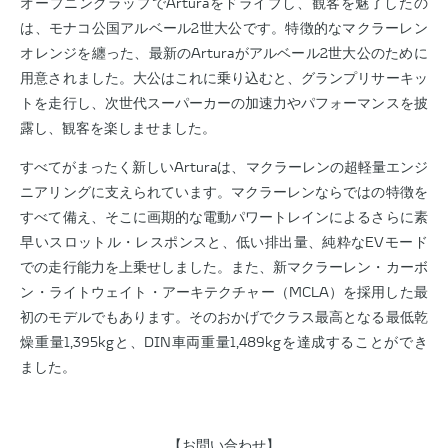
オープニングラップでArturaをドライブし、観客を魅了したの
は、モナコ公国アルベール2世大公です。特徴的なマクラーレン
オレンジを纏った、最新のArturaがアルベール2世大公のために
用意されました。大公はこれに乗り込むと、グランプリサーキッ
トを走行し、次世代スーパーカーの加速力やパフォーマンスを披
露し、観客を楽しませました。
すべてがまったく新しいArturaは、マクラーレンの超軽量エンジ
ニアリングに支えられています。マクラーレンならではの特徴を
すべて備え、そこに画期的な電動パワートレインによるさらに素
早いスロットル・レスポンスと、低い排出量、純粋なEVモード
での走行能力を上乗せしました。また、新マクラーレン・カーボ
ン・ライトウェイト・アーキテクチャー（MCLA）を採用した最
初のモデルでもあります。そのおかげでクラス最高となる最低乾
燥重量1,395kgと、DIN車両重量1,489kgを達成することができ
ました。
【お問い合わせ】