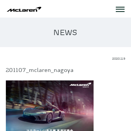
NEWS
2020.11.9
201107_mclaren_nagoya