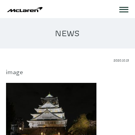
NEWS
2020.10.13
image