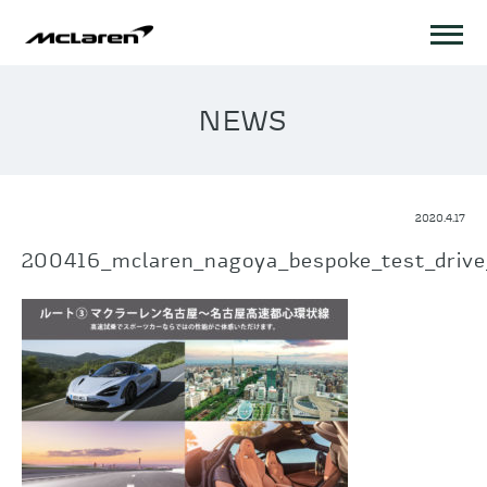
NEWS
2020.4.17
200416_mclaren_nagoya_bespoke_test_driv