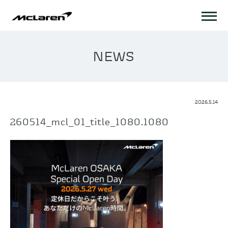
NEWS
2026.5.14
260514_mcl_01_title_1080.1080