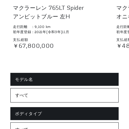
マクラーレン 765LT Spider
マクラ
アンビットブルー 左H
オニ
走行距離
9,100
km
走行距
初年度登録
2021年(令和3年)11月
初年度
支払総額
支払総
￥67,800,000
￥48
モデル名
ボディタイプ