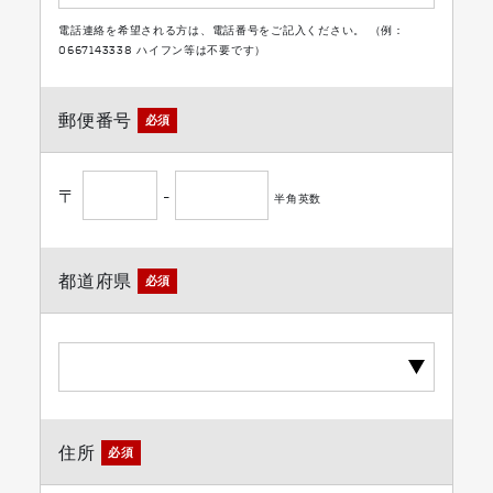
電話連絡を希望される方は、電話番号をご記入ください。 （例：
0667143338 ハイフン等は不要です）
郵便番号
必須
〒
-
半角英数
都道府県
必須
住所
必須