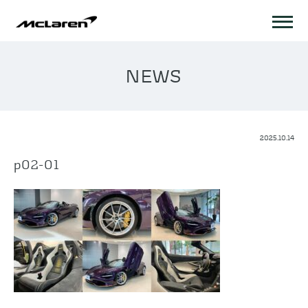
NEWS
2025.10.14
p02-01