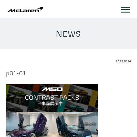
NEWS
2025.10.14
p01-01