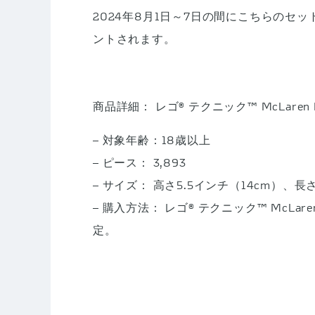
2024年8月1日～7日の間にこちらのセット
ントされます。
商品詳細： レゴ® テクニック™ McLaren 
– 対象年齢：18歳以上
– ピース： 3,893
– サイズ： 高さ5.5インチ（14cm）、長
– 購入方法： レゴ® テクニック™ McLare
定。