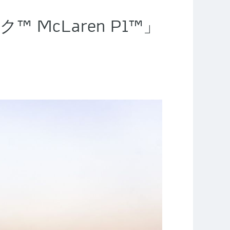
McLaren P1™」