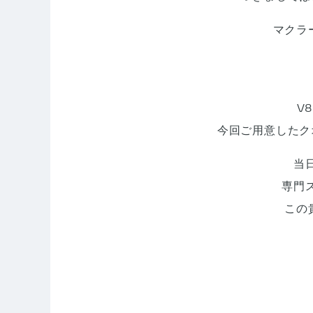
マクラ
V
今回ご用意したク
当
専門
この