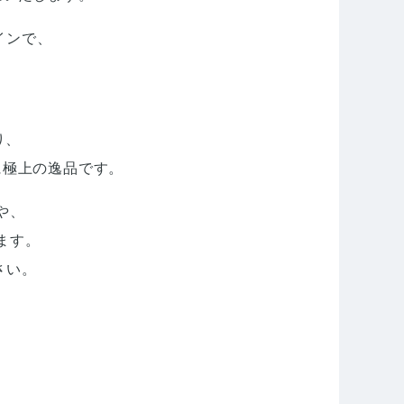
インで、
、
り、
に極上の逸品です。
や、
ます。
さい。