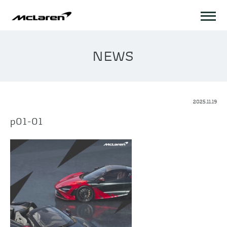
NEWS
2025.11.19
p01-01