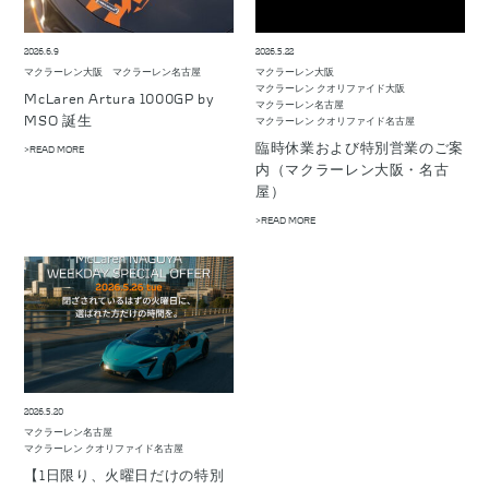
2026.6.9
2026.5.22
マクラーレン大阪
マクラーレン名古屋
マクラーレン大阪
マクラーレン クオリファイド大阪
McLaren Artura 1000GP by
マクラーレン名古屋
MSO 誕生
マクラーレン クオリファイド名古屋
臨時休業および特別営業のご案
>READ MORE
内（マクラーレン大阪・名古
屋）
>READ MORE
2026.5.20
マクラーレン名古屋
マクラーレン クオリファイド名古屋
【1日限り、火曜日だけの特別