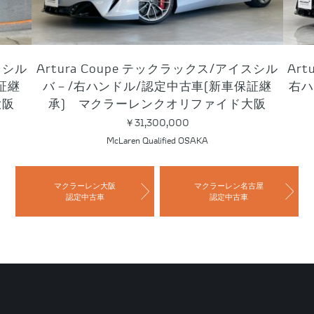
イスシル
Artura パフォ－マンス/オニキスブラック/
Ar
保証継
右ハンドル/認定中古車(新車保証継承) マ
ク
大阪
クラーレンクオリファイド大阪
￥
26,500,000
McLaren Qualified OSAKA
マクラーレン大阪
マクラーレン名古屋
認定中古車
認定中古車