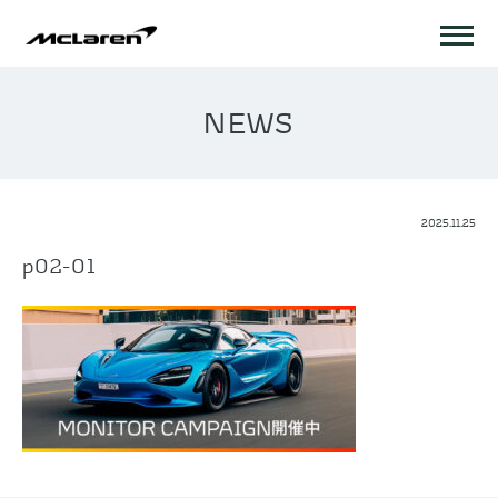
NEWS
2025.11.25
p02-01