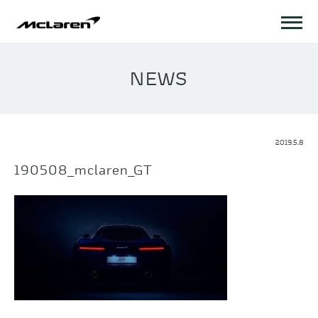
NEWS
2019.5.8
190508_mclaren_GT